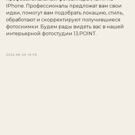
IPhone. Профессионалы предложат вам свои
идеи, помогут вам подобрать локацию, стиль,
обработают и скорректируют получившиеся
фотоснимки. Будем рады видеть вас в нашей
интерьерной фотостудии 13.POINT.
2022-09-20 19:56
Навигация
Информация
Залы
Оферта
Услуги
Политика
Оборудование
конфиденциальности
и реквизит
Согласие на обработку
Обучение и гайды
Блог
персональных данных
Контакты
Мероприятия