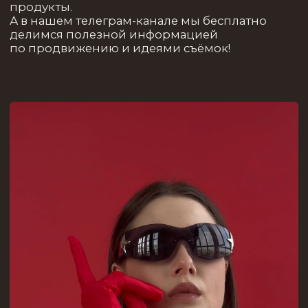
©Копирование материалов
запрещено
*Meta Platforms Inc запрещена
на территории РФ
Разработка сайта SP