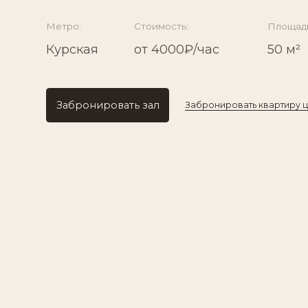
Курская
от 4000₽/час
50 м²
Забронировать зал
Забронировать квартиру целиком
П
И